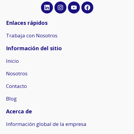
L
I
Y
F
i
n
o
a
n
s
u
c
k
t
t
e
Enlaces rápidos
e
a
u
b
d
g
b
o
Trabaja con Nosotros
i
r
e
o
n
a
k
Información del sitio
m
Inicio
Nosotros
Contacto
Blog
Acerca de
Información global de la empresa