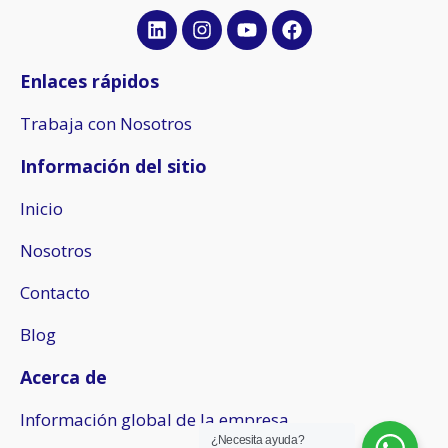
L
I
Y
F
i
n
o
a
n
s
u
c
k
t
t
e
Enlaces rápidos
e
a
u
b
d
g
b
o
Trabaja con Nosotros
i
r
e
o
n
a
k
Información del sitio
m
Inicio
Nosotros
Contacto
Blog
Acerca de
Información global de la empresa
¿Necesita ayuda?