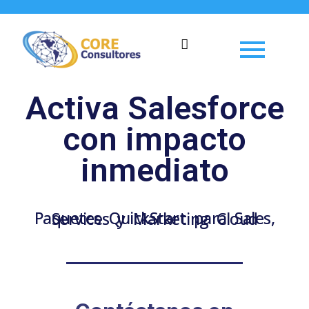
Ir
al
contenido
Activa Salesforce
con impacto
inmediato
Paquetes QuickStart para Sales, Services y Marketing Cloud