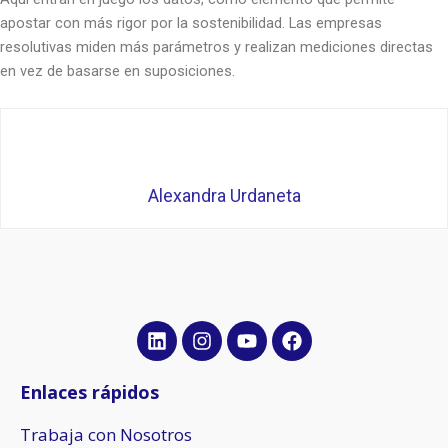
apostar con más rigor por la sostenibilidad. Las empresas
resolutivas miden más parámetros y realizan mediciones directas
en vez de basarse en suposiciones.
Alexandra Urdaneta
L
I
Y
F
i
n
o
a
n
s
u
c
k
t
t
e
Enlaces rápidos
e
a
u
b
d
g
b
o
Trabaja con Nosotros